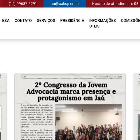
(14) 99687-5291
jau@oabsp.org.br
Horário de atendimento 08:
ESA
CONTATO
SERVIÇOS
PRESIDÊNCIA
INFORMAÇÕES
COMISSÕ
ÚTEIS
.