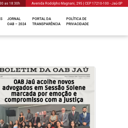
30 as 18:30h
Avenida Rodolpho Magnani, 295 | CEP 17210-100 - Jaú-SP
ES
JORNAL
PORTAL DA
POLÍTICA DE
OAB – 2024
TRANSPARÊNCIA
PRIVACIDADE