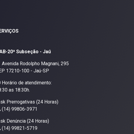
ERVIÇOS
AB-20ª Subseção - Jaú
Avenida Rodolpho Magnani, 295
EP 17210-100 - Jaú-SP
Horário de atendimento:
8:30 as 18:30h.
isk Prerrogativas (24 Horas)
(14) 99806-3971
isk Denúncia (24 Horas)
(14) 99821-5719