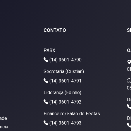
CONTATO
S
PABX
O
(14) 3601-4790
C
Secretaria (Cristian)
(14) 3601-4791
0
Liderança (Edinho)
D
(14) 3601-4792
Financeiro/Salão de Festas
dade
D
(14) 3601-4793
ncia