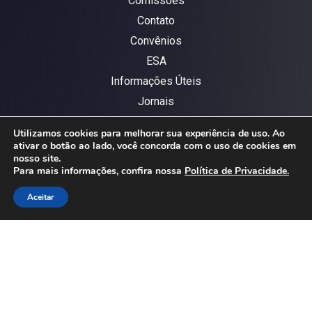
Comissões
Contato
Convênios
ESA
Informações Úteis
Jornais
Jornal OAB – 2024
Utilizamos cookies para melhorar sua experiência de uso. Ao
OAB Jaú
ativar o botão ao lado, você concorda com o uso de cookies em
nosso site.
Política de privacidade
Para mais informações, confira nossa
Política de Privacidade.
Portal da Transparência
Aceitar
Presidência
Serviços
CONTATO