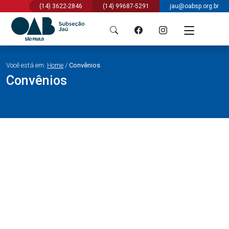
(14) 3622-2846
(14) 99687-5291
jau@oabsp.org.br
Você está em:
Home
/
Convênios
Convênios