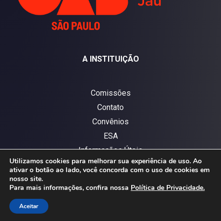
A INSTITUIÇÃO
Comissões
Contato
Convênios
ESA
Informações Úteis
Utilizamos cookies para melhorar sua experiência de uso. Ao
Jornais
ativar o botão ao lado, você concorda com o uso de cookies em
nosso site.
Jornal OAB – 2024
Para mais informações, confira nossa
Política de Privacidade.
OAB Jaú
Aceitar
Política de privacidade