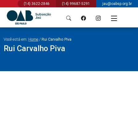
(14) 3622-2846
(14) 99687-5291
jau@oabsp.org.br
Você está em:
Home
/
Rui Carvalho Piva
Rui Carvalho Piva