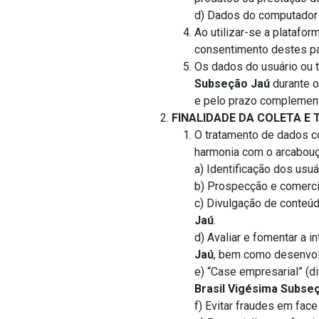
d) Dados do computador 
Ao utilizar-se a platafor
consentimento destes pa
Os dados do usuário ou
Subseção Jaú
durante o
e pelo prazo complementa
FINALIDADE DA COLETA E
O tratamento de dados 
harmonia com o arcabouç
a) Identificação dos usuá
b) Prospecção e comerci
c) Divulgação de conteú
Jaú
.
d) Avaliar e fomentar a 
Jaú
, bem como desenvolv
e) “Case empresarial” (d
Brasil Vigésima Subse
f) Evitar fraudes em face