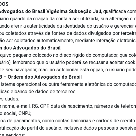
DOS
dvogados do Brasil Vigésima Subseção Jaú
, qualificada co
ário quando da criação da conta a ser utilizada, sua alteração e
ando aferir a autenticidade da identidade do usuário e gerencia
ou coletados através de fontes de dados divulgados por terceir
 ser coletados automaticamente, mediante interação eletrônic
 dos Advogados do Brasil
:
rquivo pequeno colocado no disco rígido do computador, que col
ário), lembrando que o usuário poderá se recusar a aceitar cook
de seu navegador, mas, ao selecionar esta opção, o usuário pod
 – Ordem dos Advogados do Brasil
;
 sistema operacional ou outra ferramenta eletrônica do computado
licas e banco de dados de terceiros.
es dados:
nome, e-mail, RG, CPF, data de nascimento, números de telefon
o social, CNPJ;
os de pagamentos, como contas bancárias e cartões de crédito 
ntificação do perfil do usuário, inclusive dados pessoais sensív
os serviços;