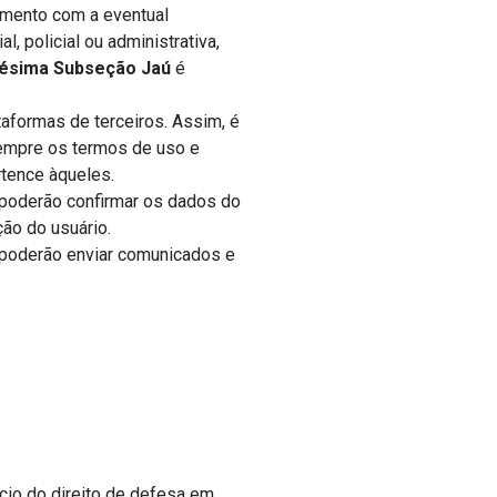
timento com a eventual
, policial ou administrativa,
gésima Subseção Jaú
é
aformas de terceiros. Assim, é
sempre os termos de uso e
rtence àqueles.
 poderão confirmar os dados do
ão do usuário.
 poderão enviar comunicados e
ício do direito de defesa em