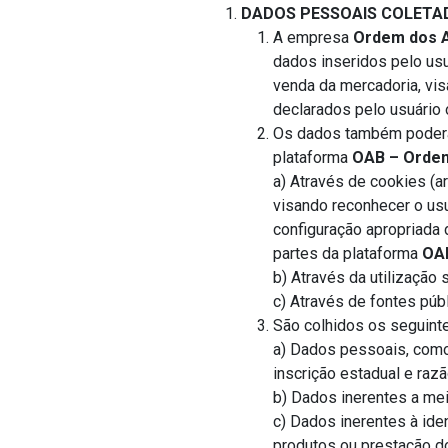
DADOS PESSOAIS COLETA
A empresa
Ordem dos A
dados inseridos pelo usu
venda da mercadoria, vis
declarados pelo usuário 
Os dados também poderão
plataforma
OAB – Ordem
a) Através de cookies (a
visando reconhecer o usu
configuração apropriada 
partes da plataforma
OAB
b) Através da utilização
c) Através de fontes púb
São colhidos os seguint
a) Dados pessoais, como 
inscrição estadual e razã
b) Dados inerentes a mei
c) Dados inerentes à ide
produtos ou prestação d