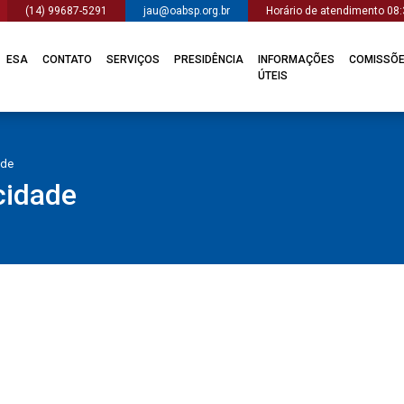
(14) 99687-5291
jau@oabsp.org.br
Horário de atendimento 08:
ESA
CONTATO
SERVIÇOS
PRESIDÊNCIA
INFORMAÇÕES
COMISSÕ
ÚTEIS
ade
acidade