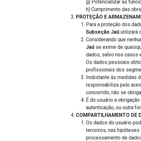
g) Potencializar as func
h) Cumprimento das obri
PROTEÇÃO E ARMAZENAM
Para a proteção dos dad
Subseção Jaú
utilizará 
Considerando que nenhum
Jaú
se exime de quaisque
dados, salvo nos casos e
Os dados pessoais obti
profissionais dos segme
Inobstante às medidas d
responsabiliza pelo ace
concorrido, não se obriga
É do usuário a obrigação
autenticação, ou outra f
COMPARTILHAMENTO DE 
Os dados do usuário pod
terceiros, nas hipótese
processamento de dados 