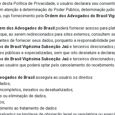
e desta Política de Privacidade, o usuário declarara seu consen
m atenção à determinação do Poder Público, determinação judicial
s, cujo fornecimento pela
Ordem dos Advogados do Brasil Vi
em dos Advogados do Brasil
poderá fornecer acesso para plat
que, ao serem redirecionados para sites externos, consultem 
 antes de fornecer seus dados, porquanto a responsabilidade pe
 do Brasil Vigésima Subseção Jaú
e terceiros direcionados
es públicas e especializadas, sem que isto desnature a declaraç
 do Brasil Vigésima Subseção Jaú
e terceiros direcionados
 ao usuário que poderá optar pelo cancelamento do recebimento.
vogados do Brasil
assegura ao usuário os direitos:
dados;
incompletos, inexatos ou desatualizados;
o ou eliminação de dados;
os;
timento ao tratamento de dados
ssalvados na hipótese de obrigação legal ou regulatória ou exerc