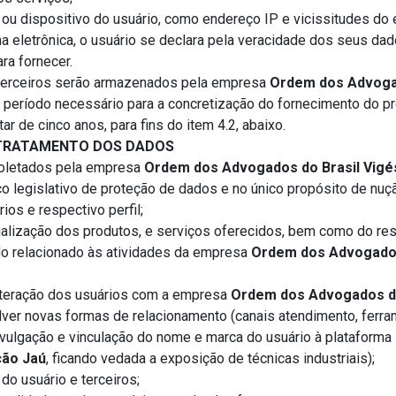
ou dispositivo do usuário, como endereço IP e vicissitudes do
ma eletrônica, o usuário se declara pela veracidade dos seus dad
ra fornecer.
 terceiros serão armazenados pela empresa
Ordem dos Advogad
 período necessário para a concretização do fornecimento do pr
r de cinco anos, para fins do item 4.2, abaixo.
 TRATAMENTO DOS DADOS
coletados pela empresa
Ordem dos Advogados do Brasil Vig
o legislativo de proteção de dados e no único propósito de nuç
rios e respectivo perfil;
alização dos produtos, e serviços oferecidos, bem como do re
do relacionado às atividades da empresa
Ordem dos Advogados
interação dos usuários com a empresa
Ordem dos Advogados do
er novas formas de relacionamento (canais atendimento, ferra
ivulgação e vinculação do nome e marca do usuário à plataforma
ção Jaú
, ficando vedada a exposição de técnicas industriais);
 do usuário e terceiros;