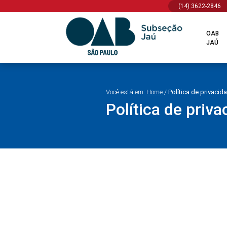
(14) 3622-2846
OAB
JAÚ
Você está em:
Home
/
Política de privacid
Política de priv