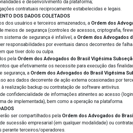
ionalidades e desenvolvimento da plataforma;
gações contratuais reciprocamente estabelecidas e legais.
ENTO DOS DADOS COLETADOS
os dos usuários e terceiros armazenados, a
Ordem dos Advogad
de meios de segurança (controles de acessos, criptografia, firewall
 sistema de segurança é infalível, a
Ordem dos Advogados do
r responsabilidades por eventuais danos decorrentes de falhas
m que tiver dolo ou culpa.
dos pela
Ordem dos Advogados do Brasil Vigésima Subseçã
ntos que efetivamente os necessite para execução das finalida
e segurança, a
Ordem dos Advogados do Brasil Vigésima Su
sso aos dados decorrente de ação externa ocasionadas por terce
 à realização backup ou contratação de software antivírus.
 de confidencialidade de informações atinentes ao acesso (login
orma de implementada), bem como a operação na plataforma.
DADOS
erão ser compartilhados pela
Ordem dos Advogados do Brasi
s de sucessão empresarial (em qualquer modalidade) ou contrata
perante terceiros/operadores.