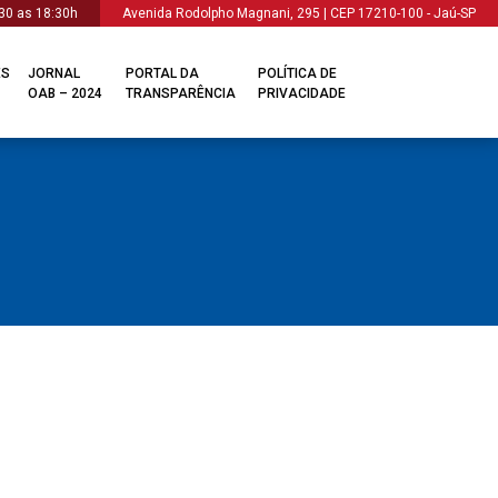
30 as 18:30h
Avenida Rodolpho Magnani, 295 | CEP 17210-100 - Jaú-SP
ES
JORNAL
PORTAL DA
POLÍTICA DE
OAB – 2024
TRANSPARÊNCIA
PRIVACIDADE