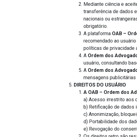
Mediante ciência e aceit
transferência de dados e
nacionais ou estrangeira
obrigatório.
A plataforma
OAB – Ord
recomendado ao usuário 
políticas de privacidade
A
Ordem dos Advogados
usuário, consultando bas
A
Ordem dos Advogados
mensagens publicitárias
DIREITOS DO USUÁRIO
A OAB – Ordem dos Ad
a) Acesso irrestrito aos 
b) Retificação de dados 
c) Anonimização, bloquei
d) Portabilidade dos dad
e) Revogação do consen
Os direitos retro são re