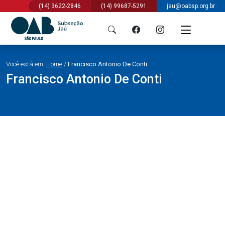
(14) 3622-2846
(14) 99687-5291
jau@oabsp.org.br
Você está em:
Home
/
Francisco Antonio De Conti
Francisco Antonio De Conti