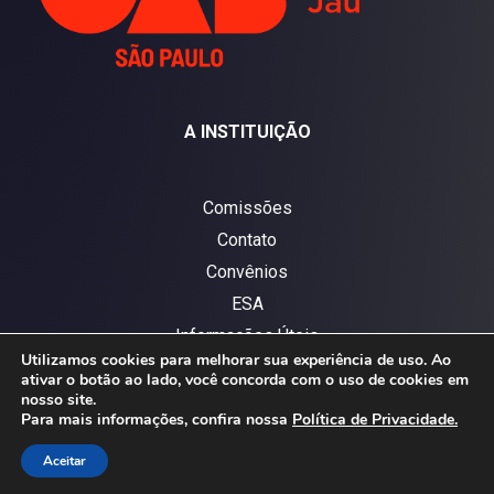
A INSTITUIÇÃO
Comissões
Contato
Convênios
ESA
Informações Úteis
Utilizamos cookies para melhorar sua experiência de uso. Ao
Jornais
ativar o botão ao lado, você concorda com o uso de cookies em
nosso site.
Jornal OAB – 2024
Para mais informações, confira nossa
Política de Privacidade.
OAB Jaú
Aceitar
Política de privacidade